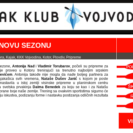
N
 NOVU SEZONU
e
w
e
r
ora
,
Kajak
,
KKK Vojvodina
,
Kotor
,
Plovdiv
,
Pripreme
P
o
sezone,
Antonija Nađ
i
Vladimir Torubarov
, počeli su pripreme za
st
lje proveo u Kotoru trenirajući sa trenutno najboljim srpskim
s
evićem
. Antonija takođe nije mogla da nađe boljeg partnera za
O
kajakašica svih vremena,
Nataše Dušev Janić
s kojom je posle
l
astavila u istoj zemlji visinske pripreme u planinskom centru
d
a svetska prvakinja
Dalma Benedek
za koju se kao i za Natašu
e
rane boje naše zemlje. Trening sa ovakvim sportistima sigurno će
r
anju iskustva, podizanju forme i nastavku postizanja odličnih rezultata
P
o
st
s
V