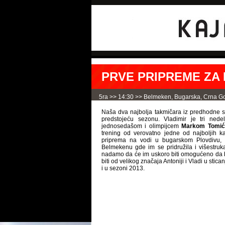
PRVE PRIPREME ZA
5ra >>
14:30 >>
Belmeken
,
Bugarska
,
Crna G
Naša dva najbolja takmičara iz predhodne 
predstojeću sezonu. Vladimir je tri nede
jednosedašom i olimpijcem
Markom Tomić
trening od verovatno jedne od najboljih 
priprema na vodi u bugarskom Plovdivu, n
Belmekenu gde im se pridružila i višestruk
nadamo da će im uskoro biti omogućeno da b
biti od velikog značaja Antoniji i Vladi u stic
i u sezoni 2013.