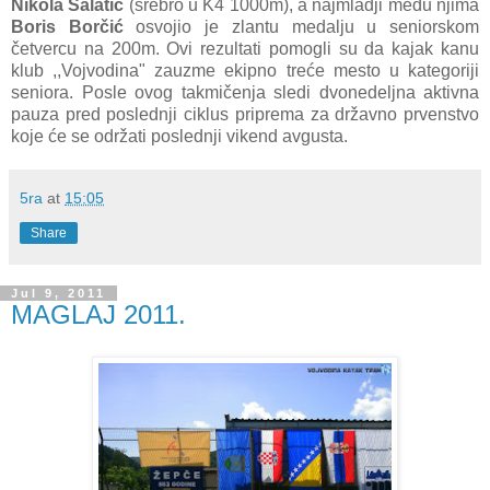
Nikola Salatić
(srebro u K4 1000m), a najmladji među njima
Boris Borčić
osvojio je zlantu medalju u seniorskom
četvercu na 200m. Ovi rezultati pomogli su da kajak kanu
klub ,,Vojvodina" zauzme ekipno treće mesto u kategoriji
seniora. Posle ovog takmičenja sledi dvonedeljna aktivna
pauza pred poslednji ciklus priprema za državno prvenstvo
koje će se održati poslednji vikend avgusta.
5ra
at
15:05
Share
Jul 9, 2011
MAGLAJ 2011.