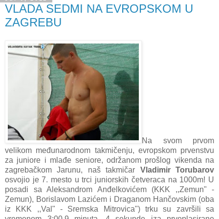
VLADA SEDMI NA EVROPSKOM U
ZAGREBU
Na svom prvom
velikom međunarodnom takmičenju, evropskom prvenstvu
za juniore i mlađe seniore, održanom prošlog vikenda na
zagrebačkom Jarunu, naš takmičar
Vladimir Torubarov
osvojio je 7. mesto u trci juniorskih četveraca na 1000m! U
posadi sa Aleksandrom Anđelkovićem (KKK ,,Zemun" -
Zemun), Borislavom Lazićem i Draganom Hančovskim (oba
iz KKK ,,Val" - Sremska Mitrovica") trku su završili sa
vremenom 3:00,9 minuta, 4 sekunde iza prvoplasirane