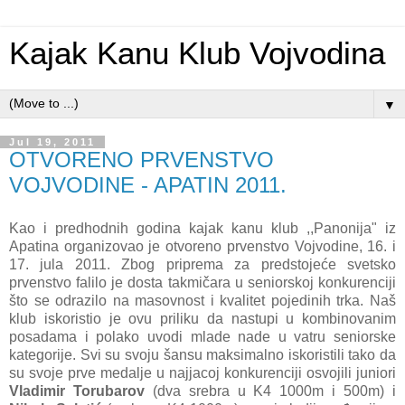
Kajak Kanu Klub Vojvodina
▼
Jul 19, 2011
OTVORENO PRVENSTVO
VOJVODINE - APATIN 2011.
Kao i predhodnih godina kajak kanu klub ,,Panonija" iz
Apatina organizovao je otvoreno prvenstvo Vojvodine, 16. i
17. jula 2011. Zbog priprema za predstojeće svetsko
prvenstvo falilo je dosta takmičara u seniorskoj konkurenciji
što se odrazilo na masovnost i kvalitet pojedinih trka. Naš
klub iskoristio je ovu priliku da nastupi u kombinovanim
posadama i polako uvodi mlade nade u vatru seniorske
kategorije. Svi su svoju šansu maksimalno iskoristili tako da
su svoje prve medalje u najjacoj konkurenciji osvojili juniori
Vladimir Torubarov
(dva srebra u K4 1000m i 500m) i