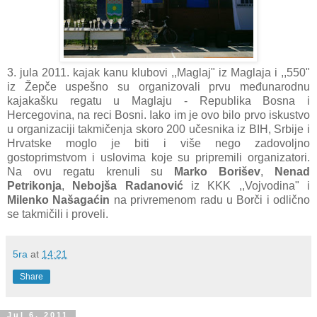
3. jula 2011. kajak kanu klubovi ,,Maglaj" iz Maglaja i ,,550"
iz Žepče uspešno su organizovali prvu međunarodnu
kajakašku regatu u Maglaju - Republika Bosna i
Hercegovina, na reci Bosni. Iako im je ovo bilo prvo iskustvo
u organizaciji takmičenja skoro 200 učesnika iz BIH, Srbije i
Hrvatske moglo je biti i više nego zadovoljno
gostoprimstvom i uslovima koje su pripremili organizatori.
Na ovu regatu krenuli su
Marko Borišev
,
Nenad
Petrikonja
,
Nebojša Radanović
iz KKK ,,Vojvodina" i
Milenko Našagaćin
na privremenom radu u Borči i odlično
se takmičili i proveli.
5ra
at
14:21
Share
Jul 6, 2011