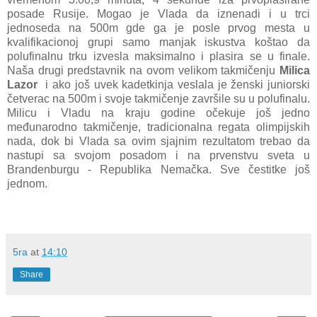
posade Rusije. Mogao je Vlada da iznenadi i u trci
jednoseda na 500m gde ga je posle prvog mesta u
kvalifikacionoj grupi samo manjak iskustva koštao da
polufinalnu trku izvesla maksimalno i plasira se u finale.
Naša drugi predstavnik na ovom velikom takmičenju
Milica
Lazor
i ako još uvek kadetkinja veslala je ženski juniorski
četverac na 500m i svoje takmičenje završile su u polufinalu.
Milicu i Vladu na kraju godine očekuje još jedno
međunarodno takmičenje, tradicionalna regata olimpijskih
nada, dok bi Vlada sa ovim sjajnim rezultatom trebao da
nastupi sa svojom posadom i na prvenstvu sveta u
Brandenburgu - Republika Nemačka. Sve čestitke još
jednom.
5ra
at
14:10
Share