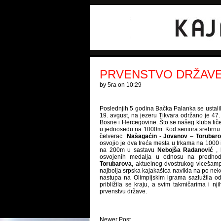
PRVENSTVO DRŽAVE 
by
5ra
on 10:29
Poslednjih 5 godina Bačka Palanka se ustalil
19. avgust, na jezeru Tikvara održano je 47.
Bosne i Hercegovine. Što se našeg kluba tiče
u jednosedu na 1000m. Kod seniora srebrnu 
četverac
Našagaćin
-
Jovanov
–
Torubar
osvojio je dva treća mesta u trkama na 1000
na 200m u sastavu
Nebojša Radanović
,
osvojenih medalja u odnosu na predhod
Torubarova
, aktuelnog dvostrukog vicešamp
najbolja srpska kajakašica navikla na po neko
nastupa na Olimpijskim igrama sazlužila 
približila se kraju, a svim takmičarima i n
prvenstvu države.
Newer Post