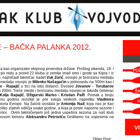
– BAČKA PALANKA 2012.
a kao organizator ekipnog prvenstva države. Prošlog vikenda, 18. i
 po redu a pored 22 kluba iz zemlje imali smo i goste sa Kipra i iz
, najmlčađi takmičar, kadet
Vuk Zorić
, osvojio je bronzanu medalju
medalju osvojio je
Milenko Našagaćin
u jednosedu na 500m kao i
ov
-
Rapajić
u trci na istoj distanci. Dvosed
Jovanov
–
Torubarov
 i 200m. Treće mesto i bronzanu medalju osvojio je takođe četverac
Kolja Rapajić
,
Džigurski Marko
i
Kristian Palfi
. Pomak u broju
nu godinu rezultat je pre svega velikom napretku
Vladimira
iona Evrope. Na žalost izostala je
Antonija Nađ
, koja nas je kao
liko zlatnih odličja svake godine, a koja je posle naporne sezone i
odmor. Ovim takmičenjem još jedna uspešna sezona za naš klub
jihovom treneru
Aleksandru Petroviću
čestitamo na uspesima na
V
Older Post