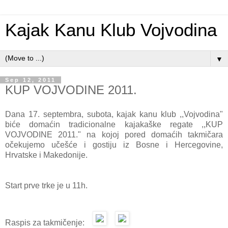
Kajak Kanu Klub Vojvodina
▼
Sep 12, 2011
KUP VOJVODINE 2011.
Dana 17. septembra, subota, kajak kanu klub ,,Vojvodina"
biće domaćin tradicionalne kajakaške regate ,,KUP
VOJVODINE 2011." na kojoj pored domaćih takmičara
očekujemo učešće i gostiju iz Bosne i Hercegovine,
Hrvatske i Makedonije.
Start prve trke je u 11h.
Raspis za takmičenje: